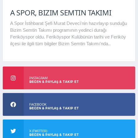
A SPOR, BIZIM SEMTIN TAKIMI
A Spor İstihbarat Şefi Murat Deveci'nin hazırlayıp sunduğu
Bizim Semtin Takımı programının yedinci durağı
Feriköyspor oldu. Feriköyspor Kulübünün tarihi ve Feriköy
ilçesi ile ilgili tüm bilgiler Bizim Semtin Takımı'nda..
INSTAGRAM
BEĞEN & PAYLAŞ & TAKIP ET
FACEBOOK
BEĞEN & PAYLAŞ & TAKIP ET
X (TWITTER)
BEĞEN & PAYLAŞ & TAKIP ET