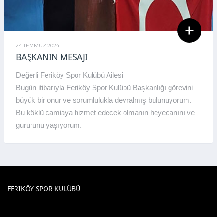
24 TEMMUZ 2024
BAŞKANIN MESAJI
Değerli Feriköy Spor Kulübü Ailesi,
Bugün itibarıyla Feriköy Spor Kulübü Başkanlığı görevini
büyük bir onur ve sorumlulukla devralmış bulunuyorum.
Bu köklü camiaya hizmet edecek olmanın heyecanını ve
gururunu yaşıyorum.
FERIKÖY SPOR KULÜBÜ