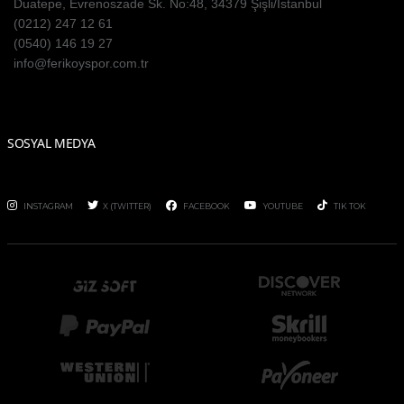
Duatepe, Evrenoszade Sk. No:48, 34379 Şişli/İstanbul
(0212) 247 12 61
(0540) 146 19 27
info@ferikoyspor.com.tr
SOSYAL MEDYA
INSTAGRAM
X (TWITTER)
FACEBOOK
YOUTUBE
TIK TOK