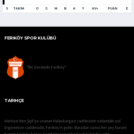
S
TAKIM
O
G
M
B
A
Y
AV+
PUAN
E
FERIKÖY SPOR KULÜBÜ
"Bir Sevdadır Feriköy"
TARIHÇE
Harbiye'den Şişli'ye uzanan Halaskargazi caddesinin solundaki yol
Ergenekon caddesidir, Feriköy'e gider. Buradan sonra her şey buram