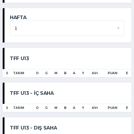
HAFTA
TFF
U13
S
TAKIM
O
G
M
B
A
Y
AV+
PUAN
E
TFF
U13
- İÇ SAHA
S
TAKIM
O
G
M
B
A
Y
AV+
PUAN
E
TFF
U13
- DIŞ SAHA