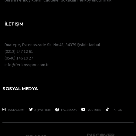
buram Feriköy kokar. Caddeler sokaklar Feriköy'ündür artık.
İLETIŞIM
Duatepe, Evrenoszade Sk. No:48, 34379 Şişli/İstanbul
(0212) 247 12 61
(0540) 146 19 27
info@ferikoyspor.com.tr
SOSYAL MEDYA
INSTAGRAM
X (TWITTER)
FACEBOOK
YOUTUBE
TIK TOK